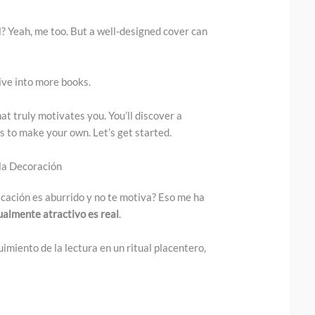
ull? Yeah, me too. But a well-designed cover can
dive into more books.
that truly motivates you. You’ll discover a
s to make your own. Let’s get started.
 la Decoración
icación es aburrido y no te motiva? Eso me ha
ualmente atractivo es real
.
imiento de la lectura en un ritual placentero,
.