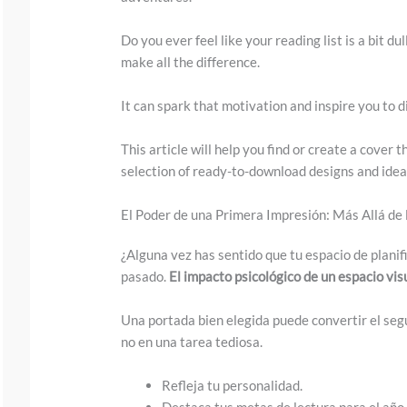
Do you ever feel like your reading list is a bit d
make all the difference.
It can spark that motivation and inspire you to 
This article will help you find or create a cover 
selection of ready-to-download designs and idea
S
El Poder de una Primera Impresión: Más Allá de
c
r
¿Alguna vez has sentido que tu espacio de planif
o
pasado.
El impacto psicológico de un espacio vis
l
Una portada bien elegida puede convertir el segu
l
no en una tarea tediosa.
d
o
Refleja tu personalidad.
Destaca tus metas de lectura para el año