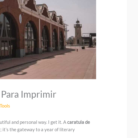
 Para Imprimir
Tools
tiful and personal way. I get it. A
caratula de
; it’s the gateway to a year of literary