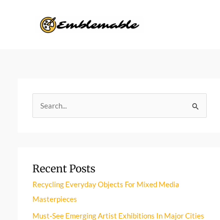
Skip
to
content
S
e
a
r
Recent Posts
c
h
Recycling Everyday Objects For Mixed Media
f
Masterpieces
o
Must-See Emerging Artist Exhibitions In Major Cities