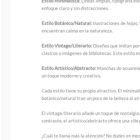
Estilo Minimalista:
Líneas limpias, tipografía el
y
enfoque claro y sin distracciones.
i
m
Estilo Botánico/Natural:
Ilustraciones de hojas, 
a
encuentran calma en la naturaleza.
g
Estilo Vintage/Literario:
Diseños que imitan port
e
clásicos o imágenes de bibliotecas. Este estilo es
i
n
Estilo Artístico/Abstracto:
Manchas de acuarela,
un toque moderno y creativo.
a
c
Cada estilo tiene su propio atractivo. El minimali
t
botánico/natural trae un poco de la belleza al aire
i
El vintage/literario añade un toque de nostalgia,
o
contraste, el artístico/abstracto ofrece una vib
n
.
¿Cuál te llama más la atención? No dudes en mezcl