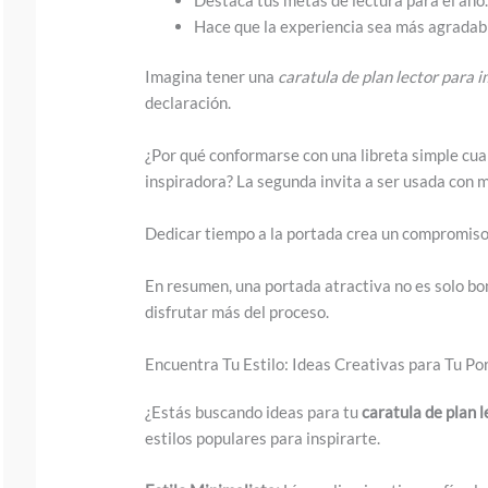
w
Hace que la experiencia sea más agradab
n
t
Imagina tener una
caratula de plan lector para 
o
declaración.
s
¿Por qué conformarse con una libreta simple cu
e
inspiradora? La segunda invita a ser usada con 
e
t
Dedicar tiempo a la portada crea un compromiso 
h
En resumen, una portada atractiva no es solo bon
e
disfrutar más del proceso.
s
t
Encuentra Tu Estilo: Ideas Creativas para Tu Po
i
¿Estás buscando ideas para tu
caratula de plan 
c
estilos populares para inspirarte.
k