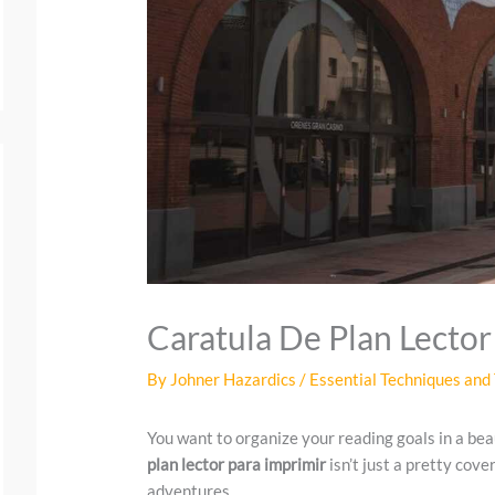
Caratula De Plan Lector
By
Johner Hazardics
/
Essential Techniques and 
You want to organize your reading goals in a beau
plan lector para imprimir
isn’t just a pretty cover
adventures.